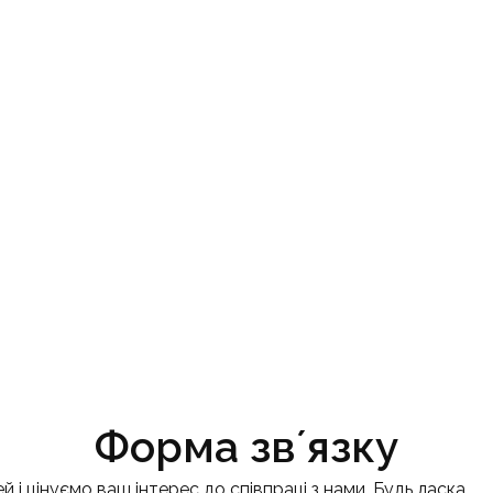
Форма звʼязку
і цінуємо ваш інтерес до співпраці з нами. Будь ласка,